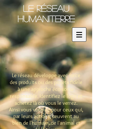
LE RÉSEAU
HUMANITERRE
Le réseau développe avec force
des produits ou des projets fidèle
à une approche éco-socio-
responsable. Identifiez le logo et
achetez là où vous le verrez.
Ainsi vous voterez pour ceux qui,
par leurs actions, œuvrent au
bien de l'humain, de l'animal et