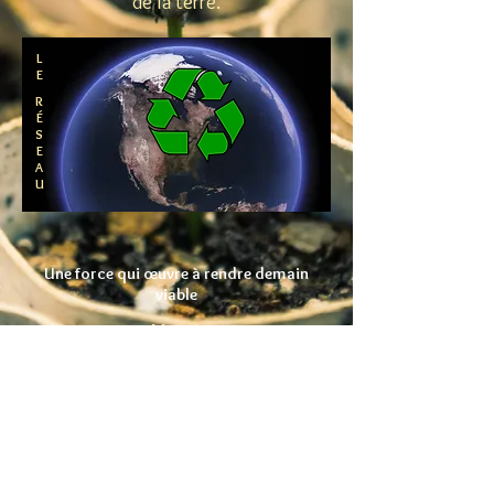
de la terre.
L
E
R
É
S
E
A
U
Une force qui
œuvre
à rendre demain
viable
Hum
terre ani